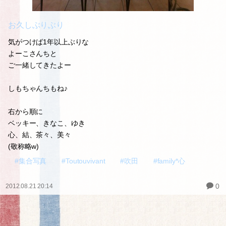
お久しぶりぶり
気がつけば1年以上ぶりな
よーこさんちと
ご一緒してきたよー
しもちゃんちもね♪
右から順に
ベッキー、きなこ、ゆき
心、結、茶々、美々
(敬称略w)
#集合写真
#Toutouvivant
#吹田
#family*心
0
2012.08.21 20:14