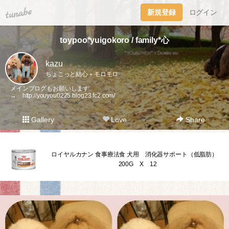
tuna.be
新規登録
ログイン
toypoo*yuigokoro / family*心
kazu
ちょこっと結心＋モロモロ
メインブログもお願いします
→
http://youyou0225.blog23.fc2.com/
Gallery
Love
Share
ロイヤルカナン 食事療法食 犬用 消化器サポート（低脂肪）
200G X 12