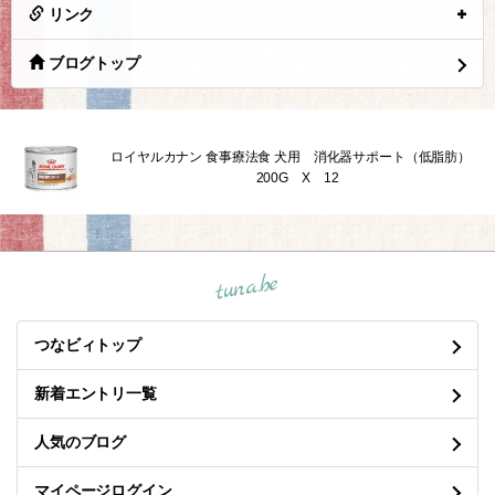
リンク
ブログトップ
ロイヤルカナン 食事療法食 犬用 消化器サポート（低脂肪）
200G X 12
tuna.be
つなビィトップ
新着エントリ一覧
人気のブログ
マイページログイン