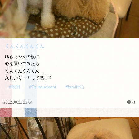
くんくんくんくん
ゆきちゃんの横に
心を置いてみたら
くんくんくんくん…
久しぶりー！って感じ？
#吹田
#Toutouvivant
#family*心
0
2012.08.21 23:04