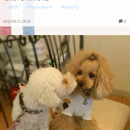
#吹田
#Toutouvivant
#family*心
0
2012.08.21 23:10