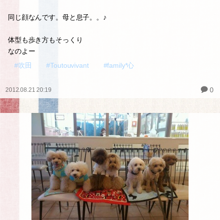
同じ顔なんです。母と息子。。♪
体型も歩き方もそっくり
なのよー
#吹田
#Toutouvivant
#family*心
0
2012.08.21 20:19