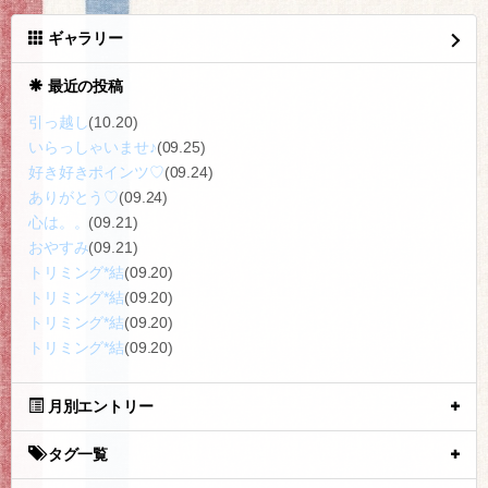
ギャラリー
最近の投稿
引っ越し
(10.20)
いらっしゃいませ♪
(09.25)
好き好きポインツ♡
(09.24)
ありがとう♡
(09.24)
心は。。
(09.21)
おやすみ
(09.21)
トリミング*結
(09.20)
トリミング*結
(09.20)
トリミング*結
(09.20)
トリミング*結
(09.20)
月別エントリー
タグ一覧