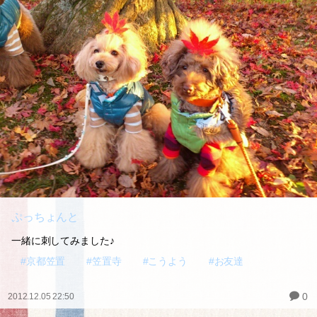
ぷっちょんと
一緒に刺してみました♪
#京都笠置
#笠置寺
#こうよう
#お友達
0
2012.12.05 22:50