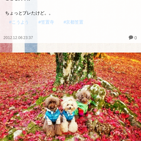
ちょっとブレたけど。。
#こうよう
#笠置寺
#京都笠置
0
2012.12.06 23:37