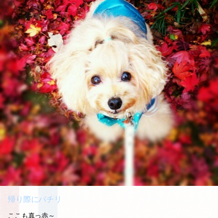
帰り際にパチリ
ここも真っ赤～