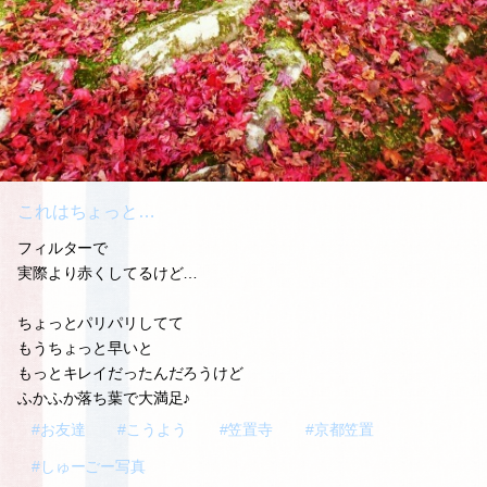
これはちょっと…
フィルターで
実際より赤くしてるけど…
ちょっとパリパリしてて
もうちょっと早いと
もっとキレイだったんだろうけど
ふかふか落ち葉で大満足♪
#お友達
#こうよう
#笠置寺
#京都笠置
#しゅーごー写真