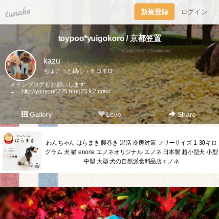
tuna.be
新規登録
ログイン
toypoo*yuigokoro / 京都笠置
kazu
ちょこっと結心＋モロモロ
メインブログもお願いします
→
http://youyou0225.blog23.fc2.com/
Gallery
Love
Share
わんちゃん はらまき 腹巻き 温活 冷房対策 フリーサイズ 1-30キロ
グラム 犬 猫 enone エノネオリジナル エノネ 日本製 超小型犬 小型
中型 大型 犬の自然派食料品店エノネ