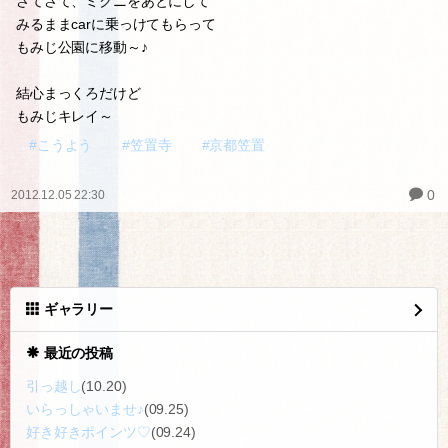
まっくろ
さてさて、ミクニをあとにして
みるままcarに乗っけてもらって
もみじ公園に移動～♪
結心まっくろだけど
もみじキレイ～
#こうよう
#笠置寺
#京都笠置