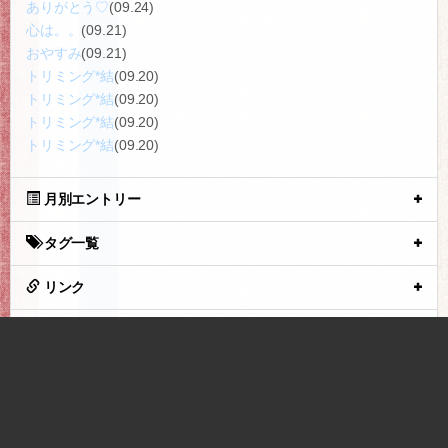
0
2012.12.05 22:30
ギャラリー
最近の投稿
引っ越し
(10.20)
いらっしゃいませ♪
(09.25)
好き好きポインツ♡
(09.24)
ありがとう♡
(09.24)
心は。。
(09.21)
おやすみ
(09.21)
トリミング*結
(09.20)
トリミング*結
(09.20)
トリミング*結
(09.20)
トリミング*結
(09.20)