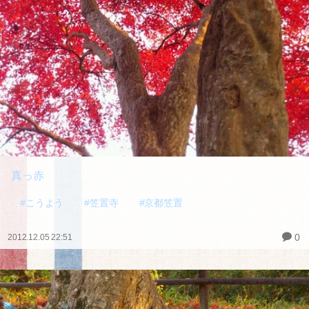
真っ赤
#こうよう
#笠置寺
#京都笠置
0
2012.12.05 22:51