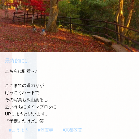
最終的には
こちらに到着～♪
ここまでの道のりが
けっこうハードで
その写真も沢山あるし
近いうちにメインブロクに
UPしようと思います。
『予定』だけど。笑
#こうよう
#笠置寺
#京都笠置