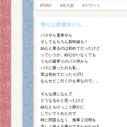
#RIAN
#南大阪
#デザート
帰りは新横浜から。。
バスやら電車やら
そしてもちろん新幹線も！
結心と乗るのは初めてだったけど
っていうか、結心がいなくても
うちの最寄りのバス停から
バスに乗ったのも私…
実は初めてだったり(汗)
なんせどこ行くのも車なので。。
そんな感じなんで
どうなるかと思ったけど
結心ともけっこう静かに
していてくれたので
特に問題もなく、無事２日間を
楽しく終える事ができたかなー♪