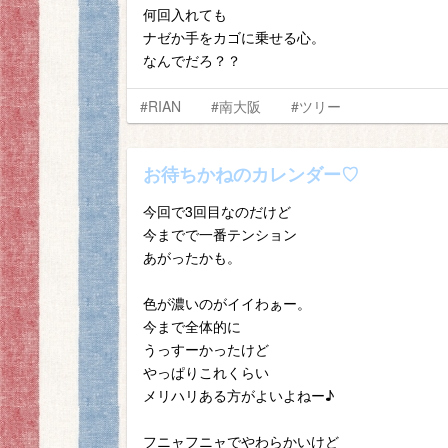
何回入れても
ナゼか手をカゴに乗せる心。
なんでだろ？？
#RIAN
#南大阪
#ツリー
お待ちかねのカレンダー♡
今回で3回目なのだけど
今までで一番テンション
あがったかも。
色が濃いのがイイわぁー。
今まで全体的に
うっすーかったけど
やっぱりこれくらい
メリハリある方がよいよねー♪
フニャフニャでやわらかいけど