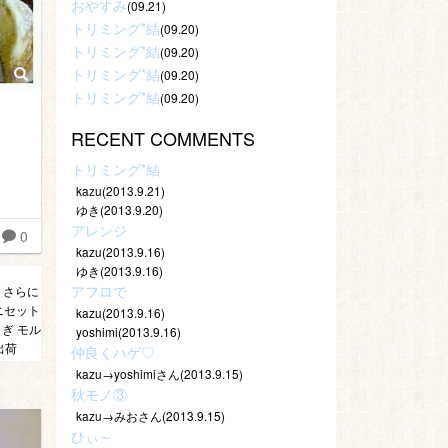
おやすみ
(09.21)
トリミング*結
(09.20)
トリミング*結
(09.20)
トリミング*結
(09.20)
トリミング*結
(09.20)
RECENT COMMENTS
トリミング*結
kazu(2013.9.21)
ゆき(2013.9.20)
アレンジ
0
kazu(2013.9.16)
ゆき(2013.9.16)
アフロで
！さらに
ニセット
kazu(2013.9.16)
ぎ モル
yoshimi(2013.9.16)
出荷
仲良くハゲ♡
kazu→yoshimiさん(2013.9.15)
秋モノ③
kazu→みおさん(2013.9.15)
ひぃ～