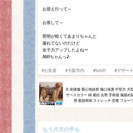
お迎え行って～
お茶して～
照明が暗くてあまりちゃんと
撮れてないのだけど
女子力アップしたよねー
AMIちゃんっ♪
#お友達
#大阪市内
#lunch
#デザー
犬 術後服 着心地抜群 傷口保護 中型犬 大
ザベスカラー 綿 避妊 去勢 手術後 傷舐め
用 着脱簡単 ストレッチ 恐竜 フルーツ柄
もう片方の手も