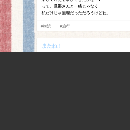
って、旦那さんと一緒じゃなく
私だけじゃ無理だっただろうけどね。
#横浜
#旅行
またね！
めいっぱいお世話になって
ほんと楽しかった２日間。
何回お礼言っても足りないくらい。
たまたまなんだけど
たった１ヶ月で再会がかなって
ほんと嬉しかったなぁー。
なんかまたすぐ会えそうな
気がしてしまう♪
…けど、そんなはずもなく。。涙