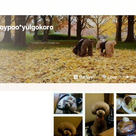
toypoo*yuigokoro
Gallery
Love
Sha