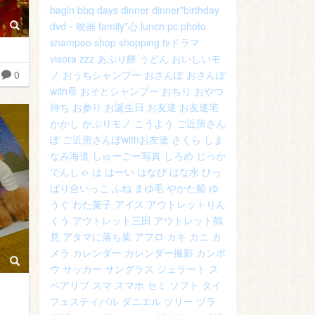
bagin
bbq
days
dinner
dinner*birthday
dvd・映画
family*心
lunch
pc
photo
shampoo
shop
shopping
tvドラマ
visora
zzz
あぶり餅
うどん
おいしいモ
0
ノ
おうちシャンプー
おさんぽ
おさんぽ
with母
おそとシャンプー
おちり
おやつ
待ち
お参り
お誕生日
お友達
お友達宅
かかし
かぶりモノ
こうよう
ご近所さん
ぽ
ご近所さんぽwithお友達
さくら
しま
なみ海道
しゅーごー写真
しろめ
じっか
でんしゃ
は
はーい
はなび
はな水
ひっ
ぱり合いっこ
ふね
まゆ毛
やかた船
ゆ
うぐ
わた菓子
アイス
アウトレットりん
くう
アウトレット三田
アウトレット鶴
見
アタマに落ち葉
アフロ
カキ
カニ
カ
メラ
カレンダー
カレンダー撮影
カンポ
ウ
サッカー
サングラス
ジェラート
ス
ペアリブ
スマ
スマホ
セミ
ソフト
タイ
フェスティバル
ダニエル
ツリー
ヅラ