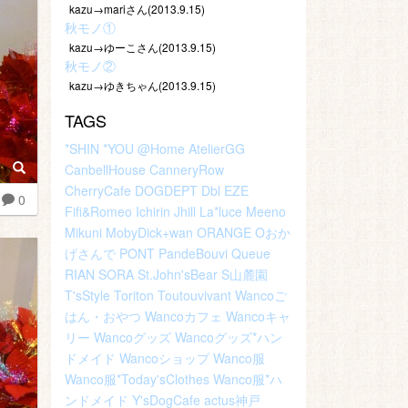
kazu→mariさん(2013.9.15)
秋モノ①
kazu→ゆーこさん(2013.9.15)
秋モノ②
kazu→ゆきちゃん(2013.9.15)
TAGS
*SHIN
*YOU
@Home
AtelierGG
CanbellHouse
CanneryRow
CherryCafe
DOGDEPT
Dbl
EZE
0
Fifi&Romeo
Ichirin
Jhill
La*luce
Meeno
Mikuni
MobyDick+wan
ORANGE
Oおか
げさんで
PONT
PandeBouvi
Queue
RIAN
SORA
St.John'sBear
S山麓園
T'sStyle
Toriton
Toutouvivant
Wancoご
はん・おやつ
Wancoカフェ
Wancoキャ
リー
Wancoグッズ
Wancoグッズ*ハン
ドメイド
Wancoショップ
Wanco服
Wanco服*Today'sClothes
Wanco服*ハ
ンドメイド
Y'sDogCafe
actus神戸