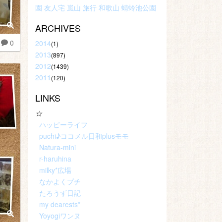
園
友人宅
嵐山
旅行
和歌山
蜻蛉池公園
ARCHIVES
0
2014
(1)
2013
(897)
2012
(1439)
2011
(120)
LINKS
☆
ハッピーライフ
puchi♪ココメル日和plusモモ
Natura-mini
r-haruhina
milky*広場
なかよくプチ
たろうず日記
my dearests*
Yoyogiワンヌ