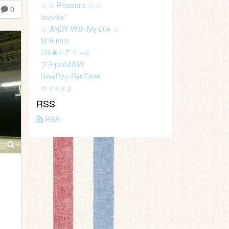
☆☆ Pleasure ☆☆
0
favorite*
☆ ANDY With My Life ☆
M*A mini
ﾘｱﾙ★ﾙﾆﾃﾞｼﾞ+α
プチpoo♪AMI
IloveRyu-RyuTime-
ｍｃ×ｐｐ
RSS
 RSS