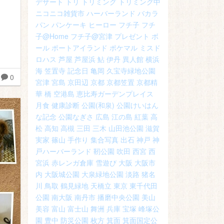
デザート
トリ
トリミング
トリミング中
ニコニコ雑貨市
ハーバーランド
バカラ
パン
パンケーキ
ヒーロー
フチ子
フチ
子@Home
フチ子@宮津
プレゼント
ボ
ール
ポートアイランド
ポケマル
ミスド
ロハス
芦屋
芦屋浜
鮎
伊丹
異人館
横浜
海
笠置寺
記念日
亀岡
久宝寺緑地公園
0
宮津
宮島
京田辺
京都
京都笠置
京都精
華
橋
空港島
恵比寿ガーデンプレイス
月食
健康診断
公園(和泉)
公園けいはん
な記念
公園なぎさ
広島
江の島
紅葉
高
松
高知
高槻
三田
三木
山田池公園
滋賀
実家
篠山
手作り
集合写真
出石
神戸
神
戸ハーバーランド
靭公園
吹田
西宮
西
宮浜
赤レンガ倉庫
雪遊び
大阪
大阪市
内
大阪城公園
大泉緑地公園
淡路
猪名
川
鳥取
鶴見緑地
天橋立
東京
東千代田
公園
南大阪
南丹市
播磨中央公園
美山
美容
富山
富士山
舞洲
兵庫
宝塚
峰塚公
園
豊中
防災公園
枚方
箕面
箕面国定公