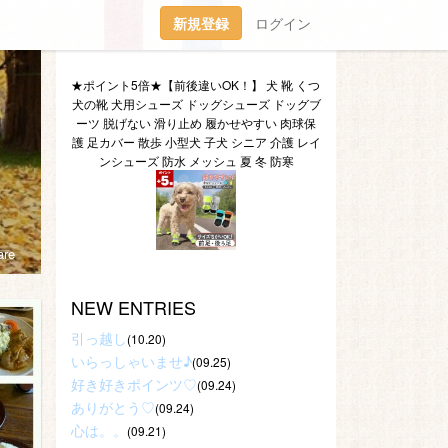
新規登録
ログイン
★ポイント5倍★【前後違いOK！】 犬 靴 くつ 
犬の靴 犬用シューズ ドッグシューズ ドッグブ
ーツ 脱げない 滑り止め 履かせやすい 肉球保
護 足カバー 散歩 小型犬 子犬 シニア 介護 レイ
ンシューズ 防水 メッシュ 夏 冬 防寒
re
NEW ENTRIES
引っ越し
(10.20)
いらっしゃいませ♪
(09.25)
好き好きポインツ♡
(09.24)
ありがとう♡
(09.24)
心は。。
(09.21)