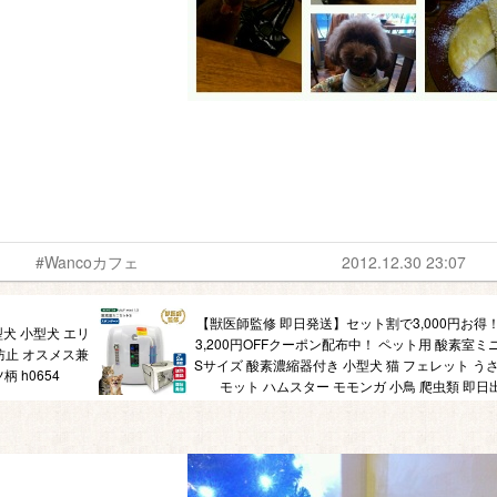
ト
#Wancoカフェ
2012.12.30 23:07
【獣医師監修 即日発送】セット割で3,000円お得
型犬 小型犬 エリ
3,200円OFFクーポン配布中！ ペット用 酸素室ミ
防止 オスメス兼
Sサイズ 酸素濃縮器付き 小型犬 猫 フェレット うさ
 h0654
モット ハムスター モモンガ 小鳥 爬虫類 即日