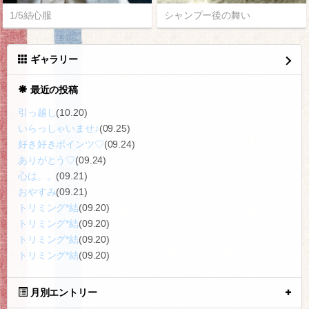
1/5結心服
シャンプー後の舞い
ギャラリー
最近の投稿
引っ越し
(10.20)
いらっしゃいませ♪
(09.25)
好き好きポインツ♡
(09.24)
ありがとう♡
(09.24)
心は。。
(09.21)
おやすみ
(09.21)
トリミング*結
(09.20)
トリミング*結
(09.20)
トリミング*結
(09.20)
トリミング*結
(09.20)
月別エントリー