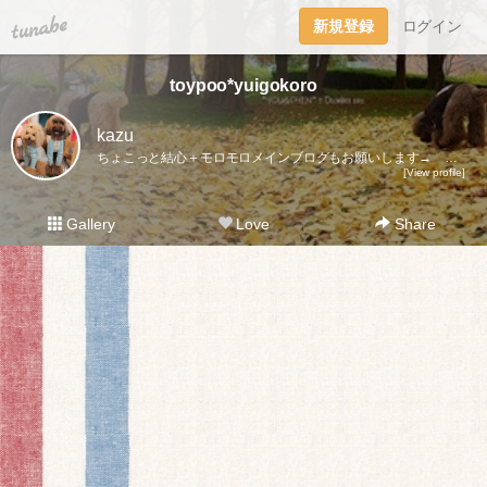
tuna.be
新規登録
ログイン
toypoo*yuigokoro
kazu
ちょこっと結心＋モロモロメインブログもお願いします→ http://youyou0225.blog23.fc2.com/
[View profile]
Gallery
Love
Share