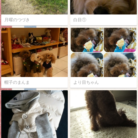
月曜のつづき
白目①
帽子のまんま
より目ちゃん