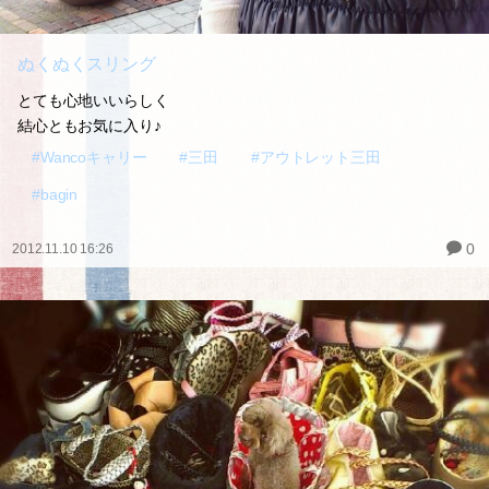
ぬくぬくスリング
とても心地いいらしく
結心ともお気に入り♪
#Wancoキャリー
#三田
#アウトレット三田
#bagin
0
2012.11.10 16:26