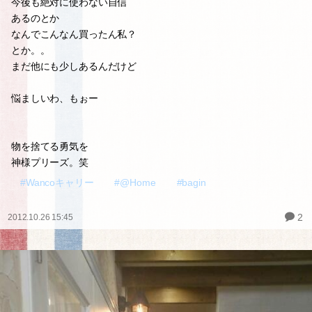
今後も絶対に使わない自信
あるのとか
なんでこんなん買ったん私？
とか。。
まだ他にも少しあるんだけど
悩ましいわ、もぉー
物を捨てる勇気を
神様プリーズ。笑
#Wancoキャリー
#@Home
#bagin
2
2012.10.26 15:45