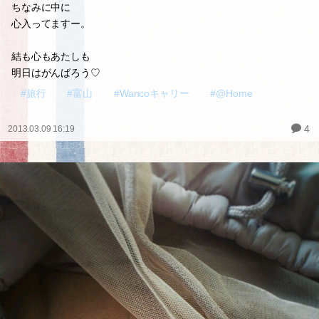
ちなみに中に
心入ってますー。
結も心もあたしも
明日はがんばろう♡
#旅行
#富山
#Wancoキャリー
#@Home
4
2013.03.09 16:19