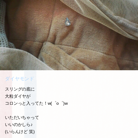
ダイヤモンド
スリングの底に
大粒ダイヤが
コロンっと入ってた！w(゜o゜)w
いただいちゃって
いいのかしら♪
(いらんけど 笑)