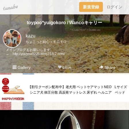
tuna.be
新規登録
ログイン
toypoo*yuigokoro / Wancoキャリー
kazu
ちょこっと結心＋モロモロ
メインブログもお願いします
→
http://youyou0225.blog23.fc2.com/
Gallery
Love
Share
【割引クーポン配布中】老犬用 ペットケアマットNEO Lサイズ
シニア犬 体圧分散 高反発マットレス 床ずれ ヘルニア ベッド