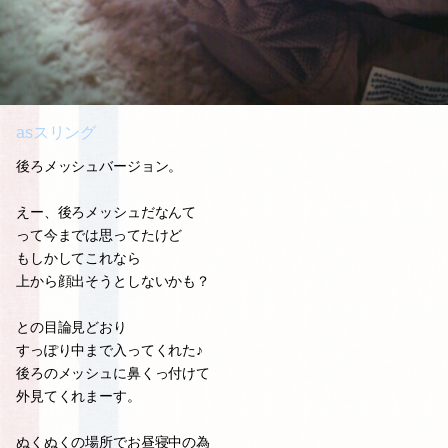
asスリング
後ろメッシュバージョン。
えー、後ろメッシュだなんて
って今までは思ってたけど
もしかしてこれなら
上から顔出そうとしないかも？
との目論見どおり
すっぽり中まで入ってくれた♪
後ろのメッシュに鼻くっ付けて
外見てくれまーす。
ぬくぬくの場所でお昼寝中の為