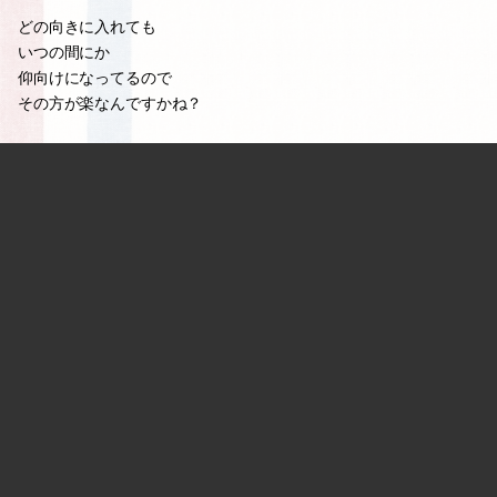
どの向きに入れても
いつの間にか
仰向けになってるので
その方が楽なんですかね？
心よりはマシだけど
結もなりますー。
#Wancoキャリー
#days
#*SHIN
#bagin
0
2012.04.16 08:31