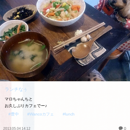
ランチなぅ
マロちゃんちと
お久しぶりカフェでー♪
#豊中
#Wancoカフェ
#lunch
0
2013.05.04 14:12