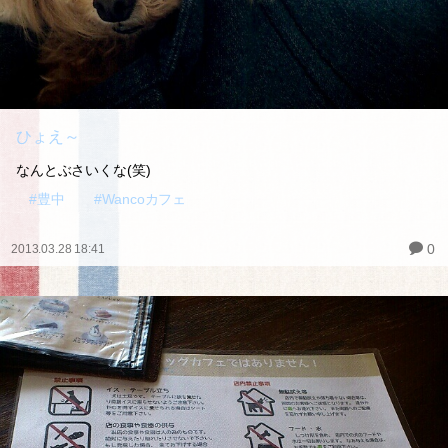
ひょえ～
なんとぶさいくな(笑)
#豊中
#Wancoカフェ
0
2013.03.28 18:41