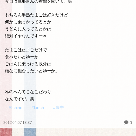
今日は旦那さんの希望を聞いて。笑
もちろん半熟たまごは好きだけど
何かに乗っかってるとか
うどんに入ってるとかは
絶対イヤなんですーw
たまごはたまごだけで
食べたいとゆーか
ごはんに乗っける以外は
頑なに拒否したいとゆーか。
私のへんてこなこだわり
なんですが。笑
#Ichirin
#lunch
#豊中
0
2012.04.07 13:37