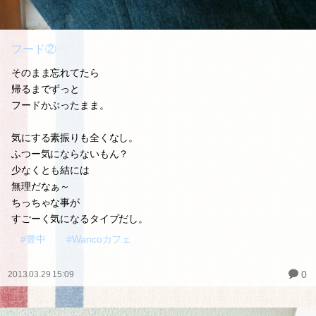
フード②
そのまま忘れてたら
帰るまでずっと
フードかぶったまま。
気にする素振りも全くなし。
ふつー気にならないもん？
少なくとも結には
無理だなぁ～
ちっちゃな事が
すごーく気になるタイプだし。
#豊中
#Wancoカフェ
0
2013.03.29 15:09