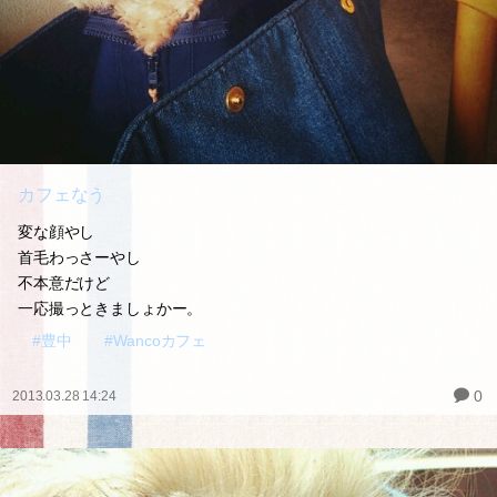
カフェなう
変な顔やし
首毛わっさーやし
不本意だけど
一応撮っときましょかー。
#豊中
#Wancoカフェ
0
2013.03.28 14:24