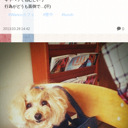
行為がどうも面倒で…(汗)
#Wancoカフェ
#豊中
#lunch
0
2013.03.28 14:42