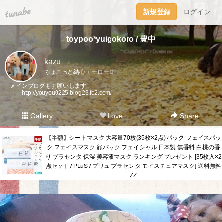
tuna.be
新規登録
ログイン
toypoo*yuigokoro / 豊中
kazu
ちょこっと結心＋モロモロ
メインブログもお願いします
→
http://youyou0225.blog23.fc2.com/
Gallery
Love
Share
【半額】シートマスク 大容量70枚(35枚×2点) パック フェイスパッ
ク フェイスマスク 顔パック フェイシャル 日本製 無香料 白桃の香
り プラセンタ 保湿 美容液マスク ランキング プレゼント [35枚入×2
点セット / PLuS / プリュ プラセンタ モイスチュアマスク] 送料無料
ZZ