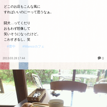
どこのお店もこんな風に
すればいいのにーって思うなぁ。
闘犬…ってくだり
おもわず想像して
笑いそうになったけど。
こわすぎるし。笑
#豊中
#Wancoカフェ
0
2013.03.28 17:44