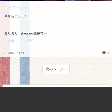
キャフェなう
今からランチ♪
またまたinstagram画像でー
#Ichirin
#豊中
0
2012.04.07 12:11
次のページ »
ギャラリー
最近の投稿
引っ越し
(10.20)