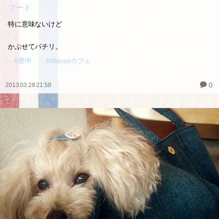
フード
特に意味ないけど
かぶせてパチリ。
#豊中
#Wancoカフェ
0
2013.03.28 21:58