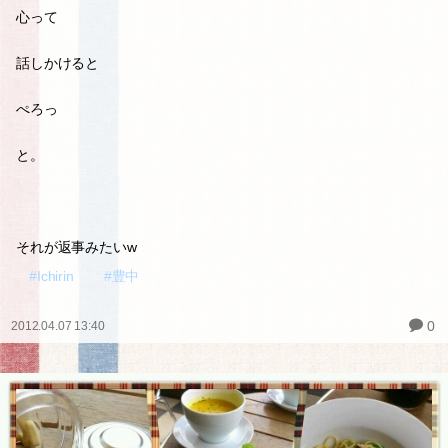
心って
話しかけると
ぺろっ
と。
それが返事みたいw
#Ichirin
#豊中
0
2012.04.07 13:40