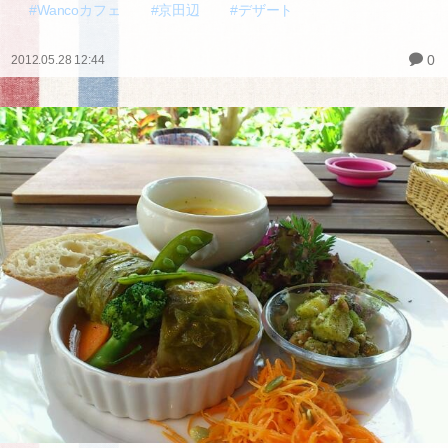
#Wancoカフェ
#京田辺
#デザート
0
2012.05.28 12:44