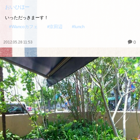
おいひほー
いっただっきまーす！
#Wancoカフェ
#京田辺
#lunch
0
2012.05.28 11:53