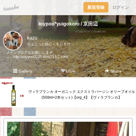
tuna.be
新規登録
ログイン
toypoo*yuigokoro / 京田辺
kazu
ちょこっと結心＋モロモロ
メインブログもお願いします
→
http://youyou0225.blog23.fc2.com/
Gallery
Love
Share
ヴィラブランカ オーガニック エクストラバージン オリーブオイル
(500ml×2本セット)【org_4】【ヴィラブランカ】