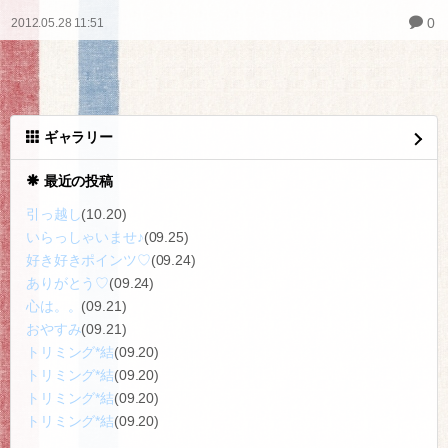
0
2012.05.28 11:51
ギャラリー
最近の投稿
引っ越し
(10.20)
いらっしゃいませ♪
(09.25)
好き好きポインツ♡
(09.24)
ありがとう♡
(09.24)
心は。。
(09.21)
おやすみ
(09.21)
トリミング*結
(09.20)
トリミング*結
(09.20)
トリミング*結
(09.20)
トリミング*結
(09.20)