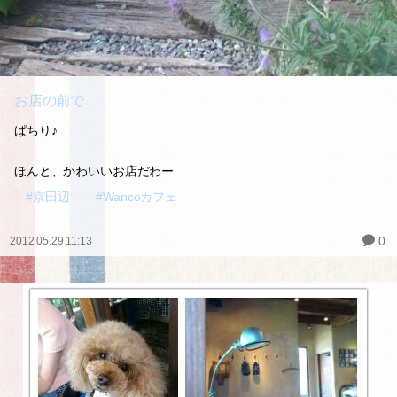
お店の前で
ぱちり♪
ほんと、かわいいお店だわー
#京田辺
#Wancoカフェ
0
2012.05.29 11:13