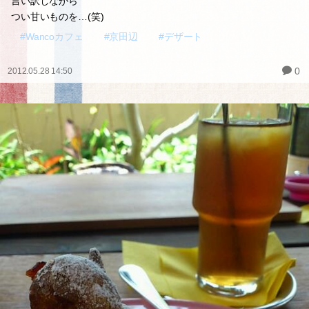
言い訳しながら
つい甘いものを…(笑)
#Wancoカフェ
#京田辺
#デザート
0
2012.05.28 14:50