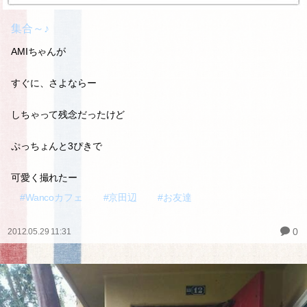
集合～♪
AMIちゃんが
すぐに、さよならー
しちゃって残念だったけど
ぷっちょんと3ぴきで
可愛く撮れたー
#Wancoカフェ
#京田辺
#お友達
0
2012.05.29 11:31