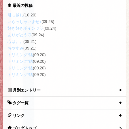
最近の投稿
引っ越し
(10.20)
いらっしゃいませ♪
(09.25)
好き好きポインツ♡
(09.24)
ありがとう♡
(09.24)
心は。。
(09.21)
おやすみ
(09.21)
トリミング*結
(09.20)
トリミング*結
(09.20)
トリミング*結
(09.20)
トリミング*結
(09.20)
月別エントリー
タグ一覧
リンク
ブログトップ