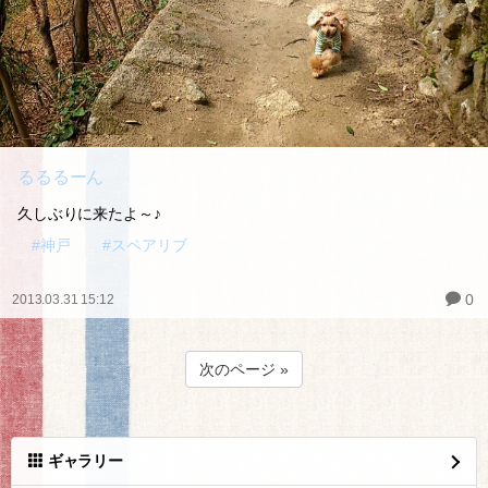
るるるーん
久しぶりに来たよ～♪
#神戸
#スペアリブ
0
2013.03.31 15:12
次のページ »
ギャラリー