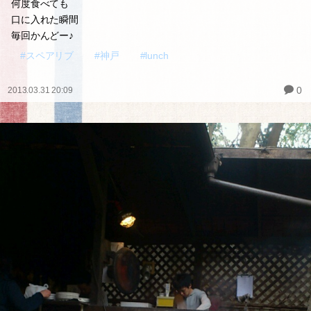
何度食べても
口に入れた瞬間
毎回かんどー♪
#スペアリブ
#神戸
#lunch
0
2013.03.31 20:09