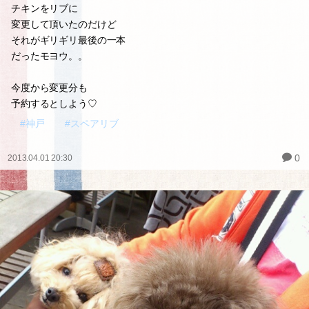
チキンをリブに
変更して頂いたのだけど
それがギリギリ最後の一本
だったモヨウ。。
今度から変更分も
予約するとしよう♡
#神戸
#スペアリブ
0
2013.04.01 20:30