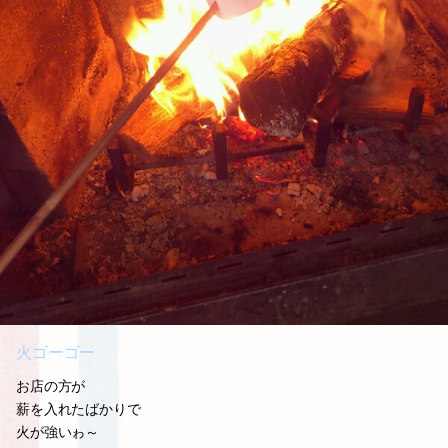
火ゴーゴー
お店の方が
薪を入れたばかりで
火が強いゎ～