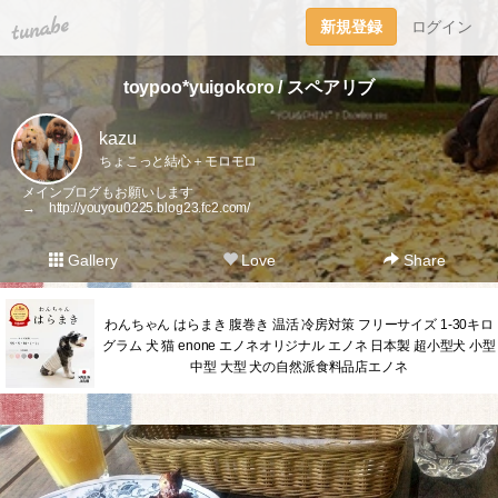
tuna.be
新規登録
ログイン
toypoo*yuigokoro / スペアリブ
kazu
ちょこっと結心＋モロモロ
メインブログもお願いします
→
http://youyou0225.blog23.fc2.com/
Gallery
Love
Share
わんちゃん はらまき 腹巻き 温活 冷房対策 フリーサイズ 1-30キロ
グラム 犬 猫 enone エノネオリジナル エノネ 日本製 超小型犬 小型
中型 大型 犬の自然派食料品店エノネ