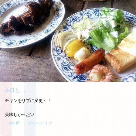
本日も。。
チキンをリブに変更～！
美味しかった♡
#神戸
#スペアリブ