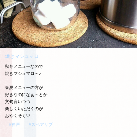
焼きマシュマロ
秋冬メニューなので
焼きマシュマロ～♪
春夏メニューの方が
好きなのになぁ～とか
文句言いつつ
楽しくいただくのが
おやくそく♡
#神戸
#スペアリブ