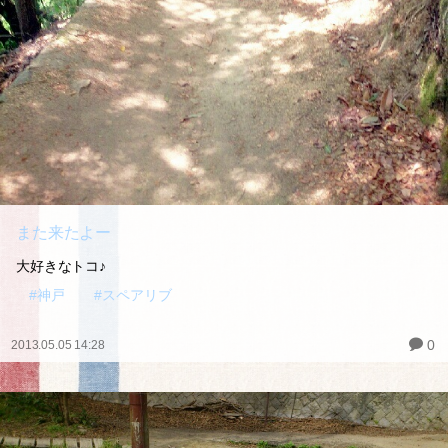
また来たよー
大好きなトコ♪
#神戸
#スペアリブ
0
2013.05.05 14:28