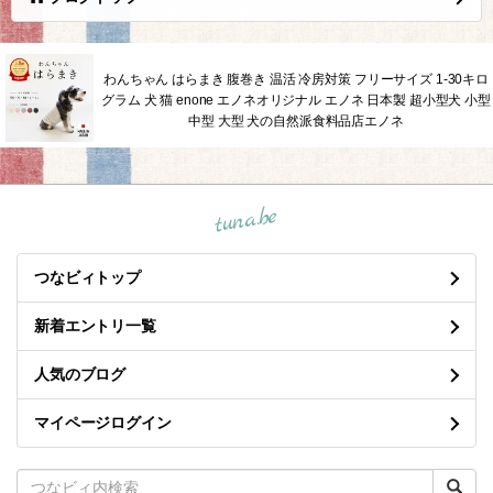
わんちゃん はらまき 腹巻き 温活 冷房対策 フリーサイズ 1-30キロ
グラム 犬 猫 enone エノネオリジナル エノネ 日本製 超小型犬 小型
中型 大型 犬の自然派食料品店エノネ
tuna.be
つなビィトップ
新着エントリ一覧
人気のブログ
マイページログイン