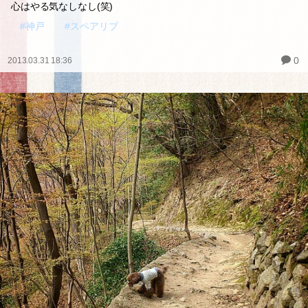
心はやる気なしなし(笑)
#神戸
#スペアリブ
0
2013.03.31 18:36