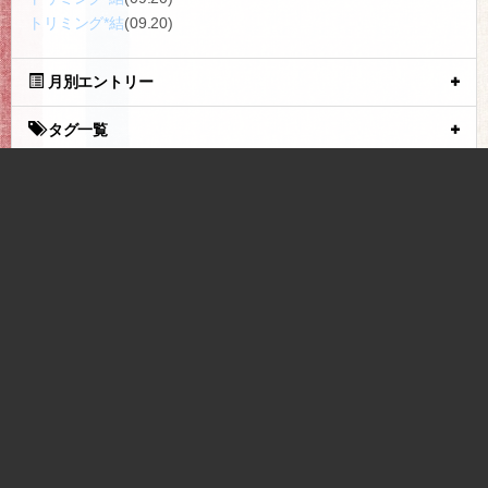
トリミング*結
(09.20)
月別エントリー
タグ一覧
リンク
ブログトップ
INUMESHI フィースト 1歳以上 大型犬用 15kg ブリーダー
パック ドッグフード 成犬用 高齢犬用 大粒 大容量 大袋
tuna.be