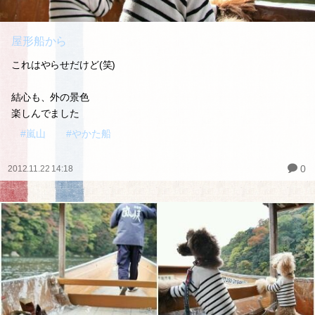
屋形船から
これはやらせだけど(笑)
結心も、外の景色
楽しんでました
#嵐山
#やかた船
0
2012.11.22 14:18