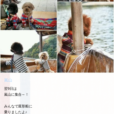
嵐山
翌9日は
嵐山に集合～！
みんなで屋形船に
乗りましたよ♪