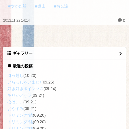
#やかた船
#嵐山
#お友達
0
2012.11.22 14:14
ギャラリー
最近の投稿
引っ越し
(10.20)
いらっしゃいませ♪
(09.25)
好き好きポインツ♡
(09.24)
ありがとう♡
(09.24)
心は。。
(09.21)
おやすみ
(09.21)
トリミング*結
(09.20)
トリミング*結
(09.20)
トリミング*結
(09.20)