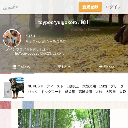
tuna.be
新規登録
ログイン
toypoo*yuigokoro / 嵐山
kazu
ちょこっと結心＋モロモロ
メインブログもお願いします
→
http://youyou0225.blog23.fc2.com/
Gallery
Love
Share
INUMESHI フィースト 1歳以上 大型犬用 15kg ブリーダー
パック ドッグフード 成犬用 高齢犬用 大粒 大容量 大袋