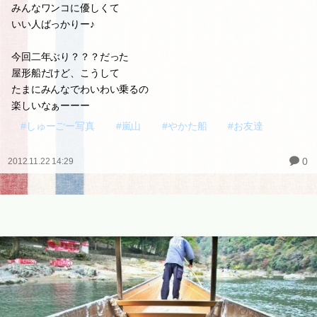
みんなワンコに優しくて
いい人ばっかりー♪
今回二年ぶり？？？だった
屋形船だけど、こうして
たまにみんなでわいわい乗るの
楽しいなぁーーー
#しゅーごー写真
#嵐山
#やかた船
#お友達
0
2012.11.22 14:29