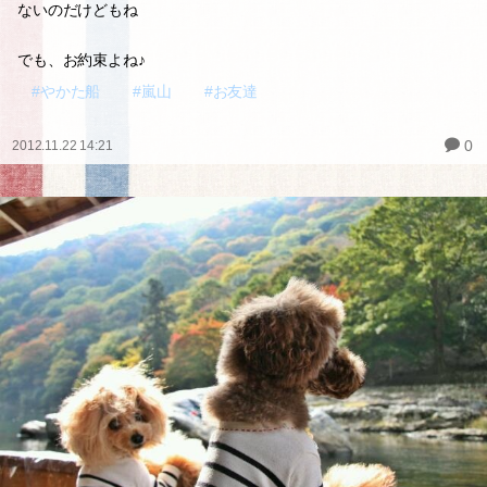
ないのだけどもね
でも、お約束よね♪
#やかた船
#嵐山
#お友達
0
2012.11.22 14:21