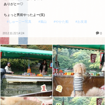
ありがとー♡
ちょっと男前やったよー(笑)
#しゅーごー写真
#嵐山
#やかた船
#お友達
0
2012.11.22 14:24