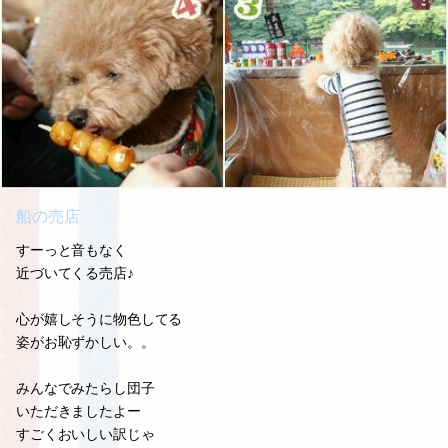
船の売店
すーっと音もなく
近づいてくる売店♪
心が嬉しそうに物色してる
姿がお恥ずかしい。。
みんなでみたらし団子
いただきましたよー
すごくおいしい訳じゃ