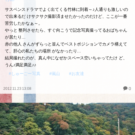
サスペンスドラマでよく出てくる竹林に到着～♪人通りも激しいの
で出来るだ けサクサク撮影済ませたかったのだけど、ここが一番
苦労したかなぁ～。
やっと 整列させたら、すぐ向こうで記念写真撮ってるおばちゃん
が居たり…
赤の他人 さんがずらっと並んでベストポジションでカメラ構えて
て、肝心の私たちの場所 がなかったり…
結局撮れたのが、真ん中になぜかスペース空いちゃってたけ ど、
うん♪満足満足♪♪
#しゅーごー写真
#嵐山
#お友達
0
2012.11.23 13:08